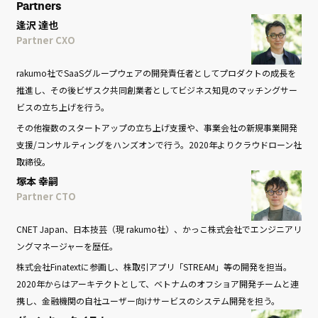
Partners
逢沢 達也
Partner CXO
rakumo社でSaaSグループウェアの開発責任者としてプロダクトの成長を
推進し、その後ビザスク共同創業者としてビジネス知見のマッチングサー
ビスの立ち上げを行う。
その他複数のスタートアップの立ち上げ支援や、事業会社の新規事業開発
支援/コンサルティングをハンズオンで行う。2020年よりクラウドローン社
取締役。
塚本 幸嗣
Partner CTO
CNET Japan、日本技芸（現 rakumo社）、かっこ株式会社でエンジニアリ
ングマネージャーを歴任。
株式会社Finatextに参画し、株取引アプリ「STREAM」等の開発を担当。
2020年からはアーキテクトとして、ベトナムのオフショア開発チームと連
携し、金融機関の自社ユーザー向けサービスのシステム開発を担う。