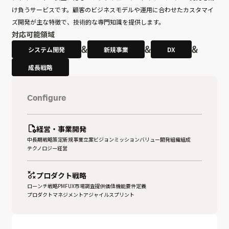
け負うサービスです。顧客のビジネスモデルや運用に合わせたカスタマイ
ズ開発が主な特徴で、技術的な専門知識を提供します。
対応可能領域
システム開発
新規事業
DX
成長戦略
Configure
経営・事業開発
中長期戦略策定
新規事業⁨⁩⁨⁩⁨⁩⁨⁩⁨⁩立案
ビジョンミッションバリュー
開発組織組成
テクノロジー経営
プロダクト戦略
ローンチ戦略
PMF
UX
市場調査
提供価値
機能要件定義
プロダクトマネジメント
アジャイル
スプリント