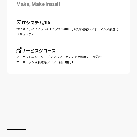
Make, Make Install
ITシステム/DX
Web
ネイティブアプリ
API
クラウド
AI
IOT
QA
技術選定
パフォーマンス最適化
セキュリティ
サービスグロース
マーケットエントリー
デジタルマーケティング
顧客データ分析
オーガニック成長戦略
ブランド認知度向上