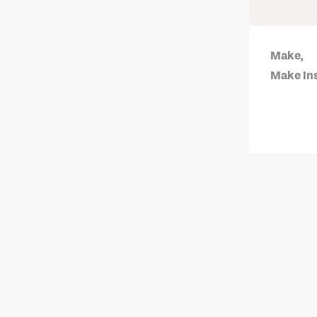
Make,
Make Ins