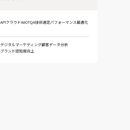
リ
API
クラウド
AI
IOT
QA
技術選定
パフォーマンス最適化
ー
デジタルマーケティング
顧客データ分析
略
ブランド認知度向上