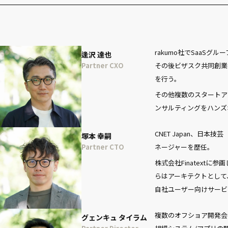
rakumo社でSaaS
逢沢 達也
Partner CXO
その後ビザスク共同創業
を行う。
その他複数のスタートア
ンサルティングをハンズ
CNET Japan、日本
塚本 幸嗣
Partner CTO
ネージャーを歴任。
株式会社Finatextに
らはアーキテクトとして
自社ユーザー向けサービ
複数のオフショア開発会
グェンキュ タイラム