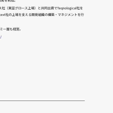
開発を統括。
グス社（東証グロース上場）と共同出資でTeqnological社を
atext社の上場を支える開発組織の構築・マネジメントを行
ミー屋も経営。
/