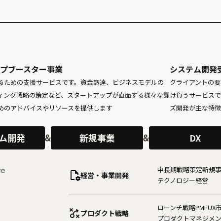
プブースター事業
システム開発
るための支援サービスです。資金調達、ビジネスモデルの
クライアントの要
ィング戦略の策定など、スタートアップが直面する様々な課
け負うサービスで
めのアドバイスやリソースを提供します
ズ開発が主な特徴
ム開発
新規事業
DX
中長期戦略策定
新規事業⁨⁩⁨
re
経営・事業開発
テクノロジー経営
ローンチ戦略
PMF
UX
プロダクト戦略
プロダクトマネジメ