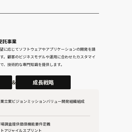
受託事業
望に応じてソフトウェアやアプリケーションの開発を請
す。顧客のビジネスモデルや運用に合わせたカスタマイ
で、技術的な専門知識を提供します。
成長戦略
⁩⁨⁩⁨⁩⁨⁩立案
ビジョンミッションバリュー
開発組織組成
市場調査
提供価値
機能要件定義
ント
アジャイル
スプリント