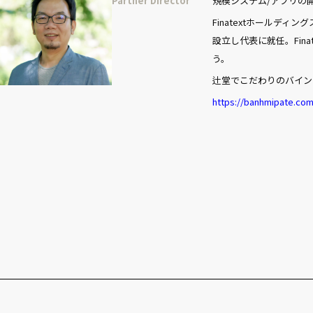
Partner Director
規模システム/アプリの
Finatextホールディン
設立し代表に就任。Fin
う。
辻堂でこだわりのバイン
https://banhmipate.com